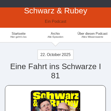
Schwarz & Rubey
Ein Podcast
Startseite
Archiv
Über diesen Podcast
Hier geht's los
Alle Episoden
Alles Wissenswerte
22. October 2025
Eine Fahrt ins Schwarze I
81