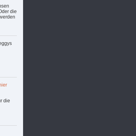
nsen
Oder die
 werden
Peggys
hier
r die