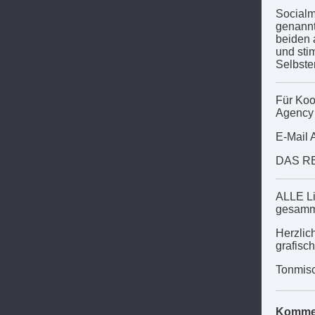
Socialm
genannt,
beiden 
und sti
Selbste
Für Koo
Agenc
E-Mail 
DAS RE
ALLE Li
gesamm
Herzli
grafisc
Tonmisc
Komme