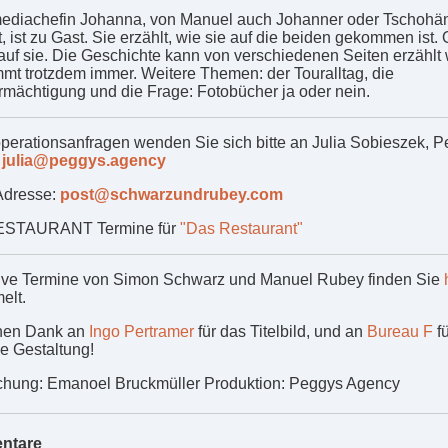
ediachefin Johanna, von Manuel auch Johanner oder Tschohä
 ist zu Gast. Sie erzählt, wie sie auf die beiden gekommen ist. 
auf sie. Die Geschichte kann von verschiedenen Seiten erzählt
mmt trotzdem immer. Weitere Themen: der Touralltag, die
rmächtigung und die Frage: Fotobücher ja oder nein.
perationsanfragen wenden Sie sich bitte an Julia Sobieszek, 
y
julia@peggys.agency
Adresse:
post@schwarzundrubey.com
STAURANT Termine für
"Das Restaurant"
ve Termine von Simon Schwarz und Manuel Rubey finden Sie
elt.
chen Dank an
Ingo Pertramer
für das Titelbild, und an
Bureau F
fü
he Gestaltung!
hung: Emanoel Bruckmüller Produktion: Peggys Agency
ntare