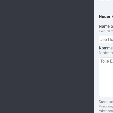
Neuer 
Name o
Dein Name
Kommen
Mindeste
Durch da
Pseudonym
Adressen