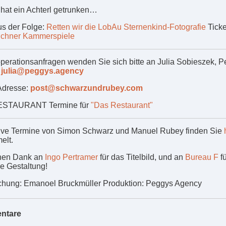
hat ein Achterl getrunken…
us der Folge:
Retten wir die LobAu
Sternenkind-Fotografie
Ticke
chner Kammerspiele
perationsanfragen wenden Sie sich bitte an Julia Sobieszek, 
y
julia@peggys.agency
Adresse:
post@schwarzundrubey.com
STAURANT Termine für
"Das Restaurant"
ve Termine von Simon Schwarz und Manuel Rubey finden Sie
elt.
chen Dank an
Ingo Pertramer
für das Titelbild, und an
Bureau F
fü
he Gestaltung!
hung: Emanoel Bruckmüller Produktion: Peggys Agency
ntare