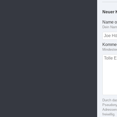
Neuer 
Name o
Dein Name
Kommen
Mindeste
Durch da
Pseudonym
Adressen
freiwillig.