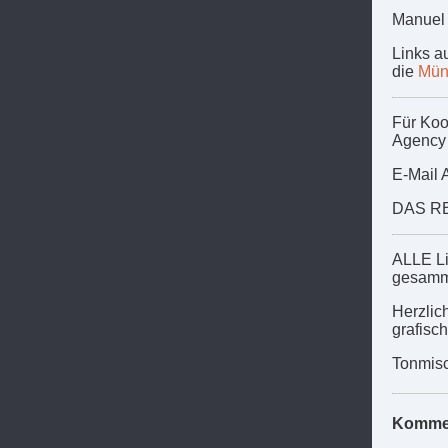
Manuel 
Links a
die
Mün
Für Koo
Agenc
E-Mail 
DAS RE
ALLE Li
gesamm
Herzli
grafisc
Tonmisc
Komme