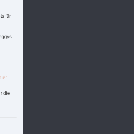
ts für
Peggys
hier
r die